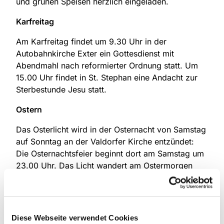
und grünen Speisen herzlich eingeladen.
Karfreitag
Am Karfreitag findet um 9.30 Uhr in der
Autobahnkirche Exter ein Gottesdienst mit
Abendmahl nach reformierter Ordnung statt. Um
15.00 Uhr findet in St. Stephan eine Andacht zur
Sterbestunde Jesu statt.
Ostern
Das Osterlicht wird in der Osternacht von Samstag
auf Sonntag an der Valdorfer Kirche entzündet:
Die Osternachtsfeier beginnt dort am Samstag um
23.00 Uhr. Das Licht wandert am Ostermorgen
nach Uffeln weiter, wo um 6.00 Uhr im EGZ Uffeln
ein Ostergottesdienst mit Tauferinnerung und
Gelegenheit zur persönlichen Segnung stattfindet.
Im Anschluss daran kann man am gemeinsamen
Diese Webseite verwendet Cookies