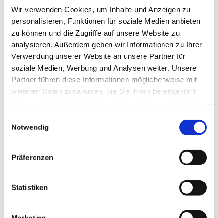
Frühstück im EGZ Uffeln teilnehmen.
Wir verwenden Cookies, um Inhalte und Anzeigen zu
In Exter kommt das Osterlicht zuerst zu einer
personalisieren, Funktionen für soziale Medien anbieten
Andacht mit Posaunen um 7.00 Uhr auf den
zu können und die Zugriffe auf unsere Website zu
Friedhof, gefolgt von einem gemeinsamen
analysieren. Außerdem geben wir Informationen zu Ihrer
Frühstück. Der eigentliche Festgottesdienst zum
Verwendung unserer Website an unsere Partner für
Ostersonntag beginnt in der Autobahnkirche Exter
soziale Medien, Werbung und Analysen weiter. Unsere
um 9.30 Uhr.
Partner führen diese Informationen möglicherweise mit
weiteren Daten zusammen, die Sie ihnen bereitgestellt
Die Stadtkirche St. Stephan begrüßt das Osterlicht
haben oder die sie im Rahmen Ihrer Nutzung der Dienste
in einem festlichen Ostergottesdienst mit der
gesammelt haben.
Einwilligungsauswahl
Kantorei um 11.00 Uhr.
Notwendig
Zum Osterfrühstück bittet die Gemeinde um eine
kurze Anmeldung mit Angabe, ob in Exter oder
Präferenzen
Uffeln am Frühstück teilgenommen wird, bis zum
16. April im Gemeindebüro (Tel:
05733 / 2370
Statistiken
oder
Email
).
Ostermontag
Marketing