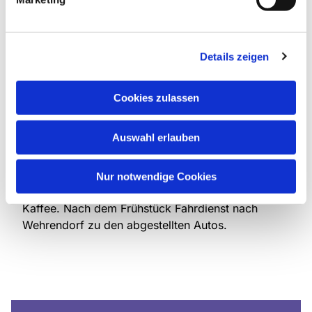
Am Ostermontag macht sich die Gemeinde mit
einem „Emmausgang“ auf den Weg: Um 9.30 Uhr
geht es vor der Kreuzkirche in Wehrendorf los.
Details zeigen
Von hier aus wird in mehreren Stationen auf den
Spuren der Emmausjünger über den Valdorfer
Kirchweg nach Valdorf gewandert (Strecke: etwa
Cookies zulassen
2 km). Der Gottesdienst endet in der Valdorfer
Kirche mit einer Abendmahlsfeier begleitet vom
Auswahl erlauben
Posaunenchor Valdorf.
Danach gemeinsames Frühstück mit mitgebrachten
Nur notwendige Cookies
Lebensmitteln. Die Gemeinde sorgt für warmen
Kaffee. Nach dem Frühstück Fahrdienst nach
Wehrendorf zu den abgestellten Autos.