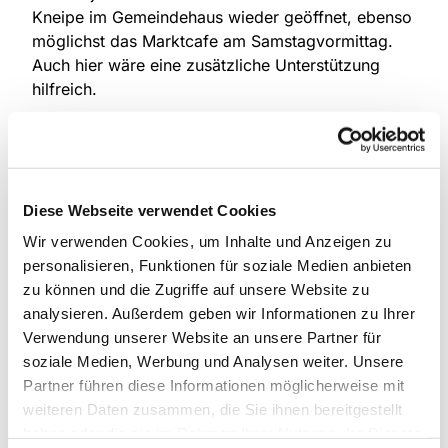
Kneipe im Gemeindehaus wieder geöffnet, ebenso
möglichst das Marktcafe am Samstagvormittag.
Auch hier wäre eine zusätzliche Unterstützung
hilfreich.
In den vergangenen Jahren haben einige
Ausstellungen in der Kirche stattgefunden. Hierfür
benötigen wir bei Bedarf Personen, die während
der Öffnungszeiten die Aufsicht in der Kirche
Diese Webseite verwendet Cookies
übernehmen.
Wir verwenden Cookies, um Inhalte und Anzeigen zu
Wenn Sie sich eine Mitarbeit in der Gemeinde
personalisieren, Funktionen für soziale Medien anbieten
vorstellen können, wenden Sie sich bitte an das
zu können und die Zugriffe auf unsere Website zu
Gemeindebüro oder ein Presbyteriumsmitglied.
analysieren. Außerdem geben wir Informationen zu Ihrer
Wir freuen uns auf Ihre Kontaktaufnahme!
Verwendung unserer Website an unsere Partner für
soziale Medien, Werbung und Analysen weiter. Unsere
Partner führen diese Informationen möglicherweise mit
weiteren Daten zusammen, die Sie ihnen bereitgestellt
haben oder die sie im Rahmen Ihrer Nutzung der Dienste