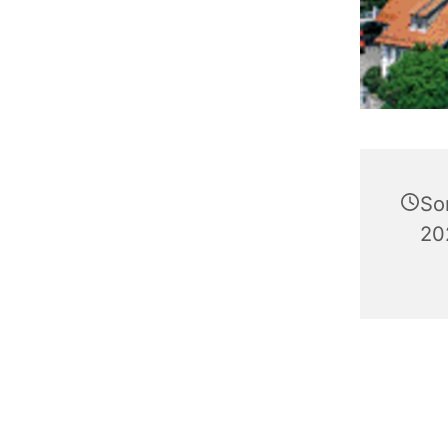
So
20