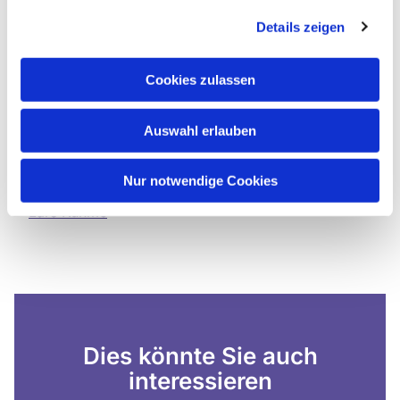
Die Gruppe conTakt ist ein ehrenamtliches Projekt
von Menschen unterschiedlichen Alters. Sie suchen
Details zeigen
nach neuen Wegen, Menschen mit Gott und
miteinander in Kontakt zu bringen.
Cookies zulassen
In jedem Gottesdienst steckt viel Liebe und Zeit.
Wer sich anschließen möchte, ist herzlich
Auswahl erlauben
willkommen.
conTakt:
Nur notwendige Cookies
Nadine Hohmeier-Schilawa
Lars Kühme
Dies könnte Sie auch
interessieren