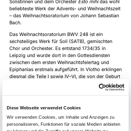
Solistinnen und dem Orchester
Esto mihi
das wohl
beliebteste Werk der Advents- und Weihnachtszeit
– das Weihnachtsoratorium von Johann Sebastian
Bach.
Das Weihnachtsoratorium BWV 248 ist ein
sechsteiliges Werk für Soli (SATB), gemischten
Chor und Orchester. Es entstand 1734/35 in
Leipzig und wurde dort in den Gottesdiensten
zwischen dem ersten Weihnachtsfeiertag und
Epiphanias erstmals aufgeführt. In Vlotho erklingen
diesmal die Teile I sowie IV–VI, die von der Geburt
Jesu bis zur Anbetung der Weisen erzählen. Diese
Kantaten vereinen festliche Eingangs- und
Schlusschöre, farbenreiche Choralbearbeitungen
und ausdrucksstarke Arien zu einem musikalischen
Diese Webseite verwendet Cookies
Bogen, der von jubelnder Freude bis zu inniger
Wir verwenden Cookies, um Inhalte und Anzeigen zu
Andacht reicht. Die prächtige Instrumentierung mit
personalisieren, Funktionen für soziale Medien anbieten
Trompeten und Pauken, feinen Holzbläserfarben
zu können und die Zugriffe auf unsere Website zu