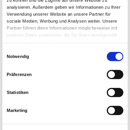
und den lebendigen Chorsätzen macht die Musik
analysieren. Außerdem geben wir Informationen zu Ihrer
zu einem Höhepunkt im Kirchenjahr.
Verwendung unserer Website an unsere Partner für
Vorverkauf:
ab 10. November mit
soziale Medien, Werbung und Analysen weiter. Unsere
Sitzplatzreservierung online (
Tickets
), beim
Partner führen diese Informationen möglicherweise mit
Stadtmarketing der Stadt Vlotho, im
weiteren Daten zusammen, die Sie ihnen bereitgestellt
Gemeindebüro sowie an der Abendkasse ab 17:15
haben oder die sie im Rahmen Ihrer Nutzung der Dienste
Uhr.
gesammelt haben.
Einwilligungsauswahl
Notwendig
Eintritt:
20 €, ermäßigt 15 €.
Präferenzen
Statistiken
Dies könnte Sie auch
Marketing
interessieren