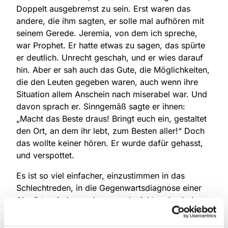
Doppelt ausgebremst zu sein. Erst waren das
andere, die ihm sagten, er solle mal aufhören mit
seinem Gerede. Jeremia, von dem ich spreche,
war Prophet. Er hatte etwas zu sagen, das spürte
er deutlich. Unrecht geschah, und er wies darauf
hin. Aber er sah auch das Gute, die Möglichkeiten,
die den Leuten gegeben waren, auch wenn ihre
Situation allem Anschein nach miserabel war. Und
davon sprach er. Sinngemäß sagte er ihnen:
„Macht das Beste draus! Bringt euch ein, gestaltet
den Ort, an dem ihr lebt, zum Besten aller!“ Doch
das wollte keiner hören. Er wurde dafür gehasst,
und verspottet.
Es ist so viel einfacher, einzustimmen in das
Schlechtreden, in die Gegenwartsdiagnose einer
Abwärtsspirale, an der man eh nicht mehr drehen
könne. So viel einfacher, als nach dem zu fragen,
was ich tun soll in einer Situation die nunmal so ist,